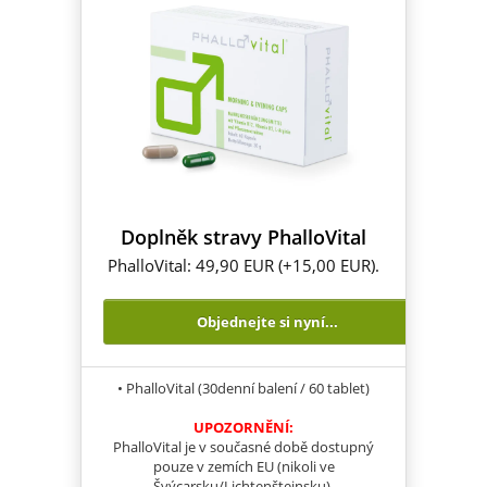
Doplněk stravy PhalloVital
PhalloVital: 49,90 EUR (+15,00 EUR).
Objednejte si nyní...
• PhalloVital (30denní balení / 60 tablet)
UPOZORNĚNÍ:
PhalloVital je v současné době dostupný
pouze v zemích EU (nikoli ve
Švýcarsku/Lichtenštejnsku).