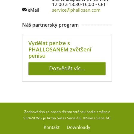
12:00 a 13:30-16:00 - CET
eMail
service@phallosan.com
Náš partnerský program
Vydělat peníze s
PHALLOSANEM zvětšení
penisu
Dozvědět víc...
Zodpovědná za obsah těchto stránek podle směrnic
93/42/EWG je firma Swiss Sana AG. ©Swiss Sana AG
Kontakt
Downloady